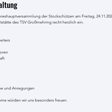
altung
ahreshauptversammlung der Stockschützen am Freitag, 24.11.202
tätte des TSV Großmehring recht herzlich ein.
eiters
soren
aft
s
he und Anregungen
ahme würden wir uns besonders freuen.