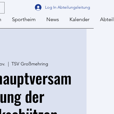
Log In Abteilungsleitung
n
Sportheim
News
Kalender
Abtei
ov.
  |  
TSV Großmehring
hauptversam
ung der