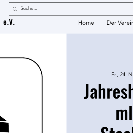
 e.V.
Home
Der Verei
Fr., 24. N
Jahres
ml