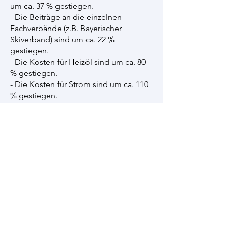
um ca. 37 % gestiegen.
- Die Beiträge an die einzelnen
Fachverbände (z.B. Bayerischer
Skiverband) sind um ca. 22 %
gestiegen.
- Die Kosten für Heizöl sind um ca. 80
% gestiegen.
- Die Kosten für Strom sind um ca. 110
% gestiegen.
Ebenso mussten seit April 2023 ca.
45.000 € in die Instandhaltung des
Vereinsheimes sowie in die
Ersatzbeschaffung von Sportgeräten
investiert werden.
Auch nach dieser Beitragsanpassung
hat der TSV Großmehring 1921 e.V.
immer noch einen der günstigsten
Mitgliedsbeiträge in der Region 10.
So können im TSV Kinder- und