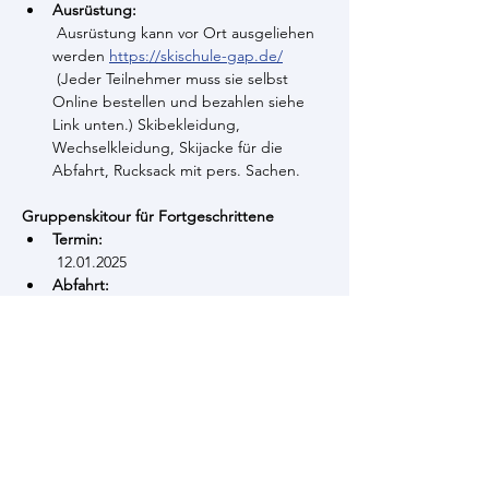
Ausrüstung:
 Ausrüstung kann vor Ort ausgeliehen 
werden 
https://skischule-gap.de/
 (Jeder Teilnehmer muss sie selbst 
Online bestellen und bezahlen siehe 
Link unten.) Skibekleidung, 
Wechselkleidung, Skijacke für die 
Abfahrt, Rucksack mit pers. Sachen.
Gruppenskitour für Fortgeschrittene
Termin:
 12.01.2025
Abfahrt:
 6:30 Uhr Nibelungenhalle
Ziel: 
Garmisch-Partenkirchen (Garmisch-
Classic)
Preis: 
30€
 Busfahrt
Ausrüstung:
 Ausrüstung kann vor Ort ausgeliehen 