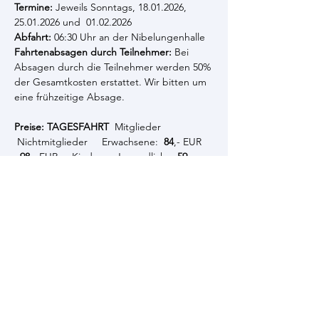
Termine: 
Jeweils Sonntags, 18.01.2026, 
25.01.2026 und  01.02.2026
Abfahrt: 
06:30 Uhr an der Nibelungenhalle
Fahrtenabsagen durch Teilnehmer: 
Bei 
Absagen durch die Teilnehmer werden 50% 
der Gesamtkosten erstattet. Wir bitten um 
eine frühzeitige Absage.
Preise: TAGESFAHRT 
 Mitglieder 
 Nichtmitglieder     Erwachsene:  
84
,- EUR 
98
,- EUR     Kinder u. Jugendliche: 
59
,- 
EUR   
73
,- EUR (unter 18 Jahre)
Info:
 Auf Anfrage bieten wir diese Saison 
auch Tageskurse für Erwachsene 
(Wiedereinsteiger) oder Carving-Kurse an.