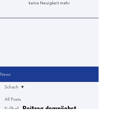
keine Neuigkeit mehr
News
Schach
All Posts
Beitrag demnächst
Fußball
verfügbar
Tischtennis
Turnen &
Entdecke weitere Kategorien dieses
Leichtathletik
Blogs oder versuche es später