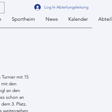
Log In Abteilungsleitung
n
Sportheim
News
Kalender
Abtei
Turnier mit 15 
 mit den 
ngl an den 
uss schon an 
dem 3. Platz, 
ns weitergehen.