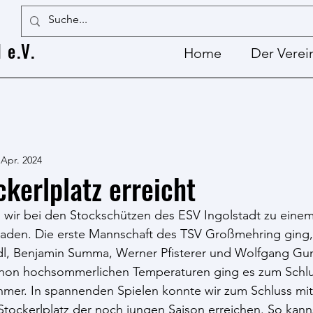
 e.V.
Home
Der Verei
 Apr. 2024
ckerlplatz erreicht
wir bei den Stockschützen des ESV Ingolstadt zu einem 
aden. Die erste Mannschaft des TSV Großmehring ging,
edl, Benjamin Summa, Werner Pfisterer und Wolfgang Gu
 schon hochsommerlichen Temperaturen ging es zum Schl
hmer. In spannenden Spielen konnte wir zum Schluss mit 
Stockerlplatz der noch jungen Saison erreichen. So kan