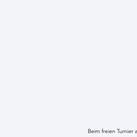
 Beim freien Turnier am Samstag in Ilmendorf haben die Großmehringer gut abgeschnitten. 