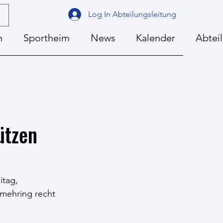
Log In Abteilungsleitung
n
Sportheim
News
Kalender
Abtei
ützen
tag, 
mehring recht 