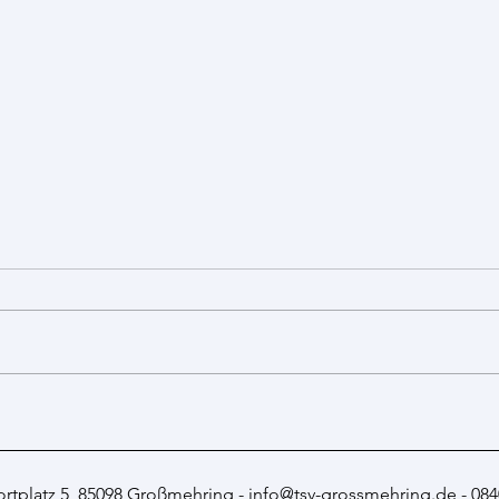
Bezir
Sommerfest und T-Shirt-Spende
der Leistungsgruppen
rtplatz 5, 85098 Großmehring -
info@tsv-grossmehring.de
- 084