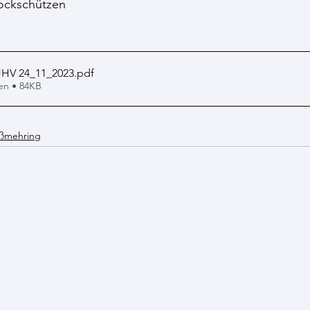
tockschützen
JHV 24_11_2023
.pdf
en • 84KB
ßmehring