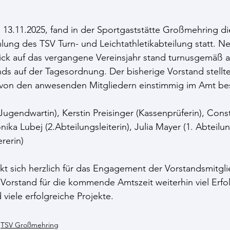
3.11.2025, fand in der Sportgaststätte Großmehring die
ung des TSV Turn- und Leichtathletikabteilung statt. N
ick auf das vergangene Vereinsjahr stand turnusgemäß a
s auf der Tagesordnung. Der bisherige Vorstand stellte
von den anwesenden Mitgliedern einstimmig im Amt bes
ugendwartin), Kerstin Preisinger (Kassenprüferin), Cons
onika Lubej (2.Abteilungsleiterin), Julia Mayer (1. Abteilun
rerin) 
t sich herzlich für das Engagement der Vorstandsmitgli
orstand für die kommende Amtszeit weiterhin viel Erfol
iele erfolgreiche Projekte.
TSV Großmehring