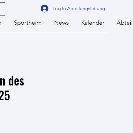
Log In Abteilungsleitung
n
Sportheim
News
Kalender
Abtei
n des
025