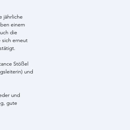
 jährliche 
eben einem 
uch die 
 sich erneut 
tätigt.
tance Stößel 
gsleiterin) und 
eder und 
g, gute 