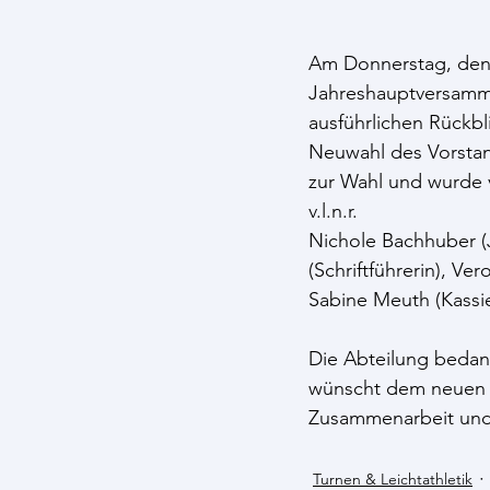
Am Donnerstag, den 1
Jahreshauptversamml
ausführlichen Rückbl
Neuwahl des Vorstand
zur Wahl und wurde 
v.l.n.r.
Nichole Bachhuber (J
(Schriftführerin), Ver
Sabine Meuth (Kassie
Die Abteilung bedank
wünscht dem neuen V
Zusammenarbeit und v
Turnen & Leichtathletik