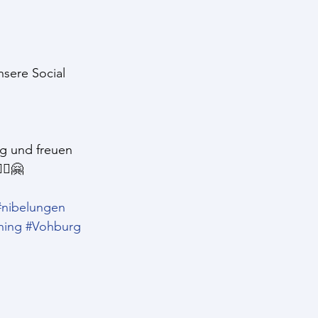
sere Social 
g und freuen 
♂️🤗
#nibelungen
hing
#Vohburg