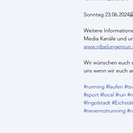
Sonntag 23.06.2024
Weitere Information
Media Kanäle und uns
www.nibelungenrun
Wir wünschen euch s
uns wenn wir euch am
#running
#laufen
#ts
#sport
#local
#run
#n
#Ingolstadt
#Eichstät
#nevernotrunning
#r