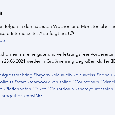

en folgen in den nächsten Wochen und Monaten über un
ere Internetseite. Also folgt uns!😉
.de
chon einmal eine gute und verletzungsfreie Vorbereitun
 23.06.2024 wieder in Großmehring begrüßen dürfen🏃🏼‍
v
#grossmehring
#bayern
#blauweiß
#blauweiss
#donau
olimits
#start
#teamwork
#finishline
#Countdown
#Manc
t
#Pfaffenhofen
#Trikot
#Countdown
#shareyourpassion
untogether
#movING