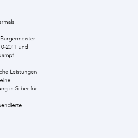
ermals 
 Bürgermeister 
10-2011 und 
tkampf 
che Leistungen 
eine 
g in Silber für 
pendierte 