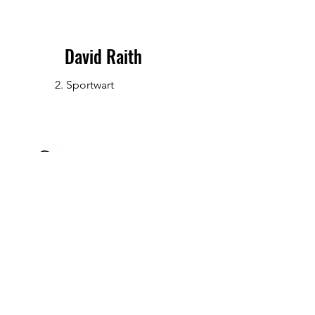
David Raith
2. Sportwart
Christian Kienast
Jugendwart